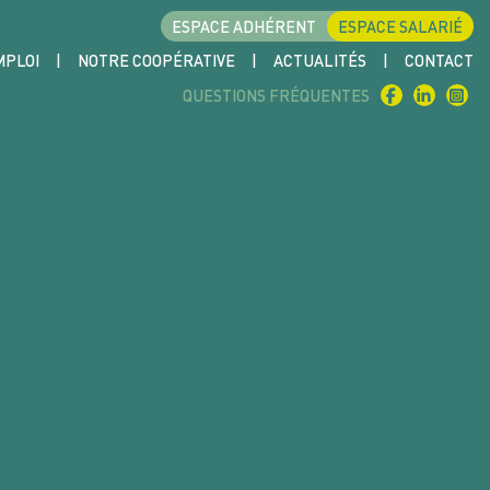
ESPACE ADHÉRENT
ESPACE SALARIÉ
MPLOI
NOTRE COOPÉRATIVE
ACTUALITÉS
CONTACT
QUI SOMMES-NOUS ?
QUESTIONS FRÉQUENTES
NOS SOLUTIONS
NOTRE FONCTIONNEMENT
NOS ADHÉRENTS