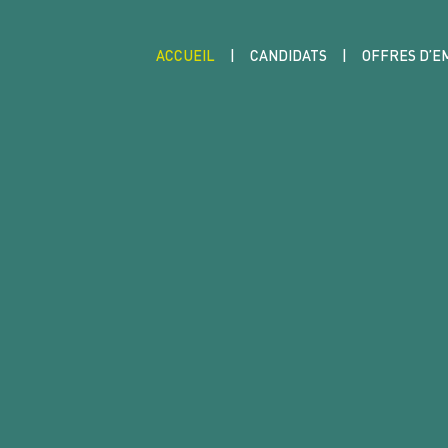
ACCUEIL
CANDIDATS
OFFRES D’E
LES MISSIONS
DÉCOUVRIR NOS MÉTIERS
NOUS REJOINDRE