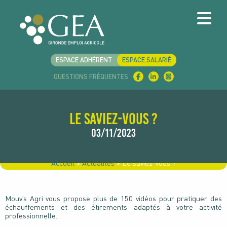
ESPACE ADHÉRENT
ESPACE SALARIÉ
QUESTIONS FRÉQUENTES
Le saviez-vous ?
03/11/2023
Accueil
>
Actualités
>
Le saviez-vous ?
Mouv’s Agri vous propose plus de 150 vidéos pour pratiquer des
échauffements et des étirements adaptés à votre activité
professionnelle.